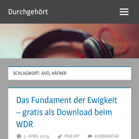
Zum
Durchgehört
Inhalt
Menu
springen
SCHLAGWORT:
AXEL HÄFNER
Das Fundament der Ewigkeit
– gratis als Download beim
WDR
5. APRIL 2019
PHILIPP
KOMMENTAR