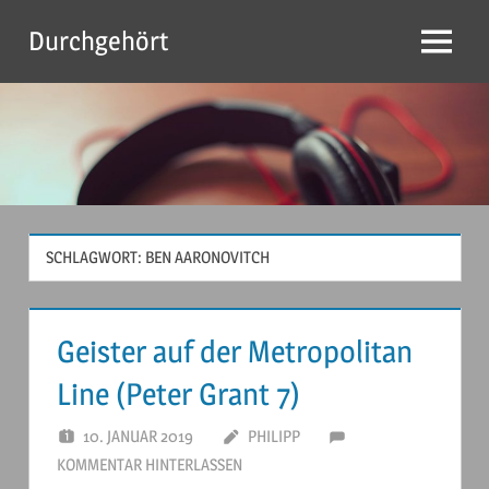
Zum
Durchgehört
Inhalt
Menu
springen
SCHLAGWORT:
BEN AARONOVITCH
Geister auf der Metropolitan
Line (Peter Grant 7)
10. JANUAR 2019
PHILIPP
KOMMENTAR HINTERLASSEN