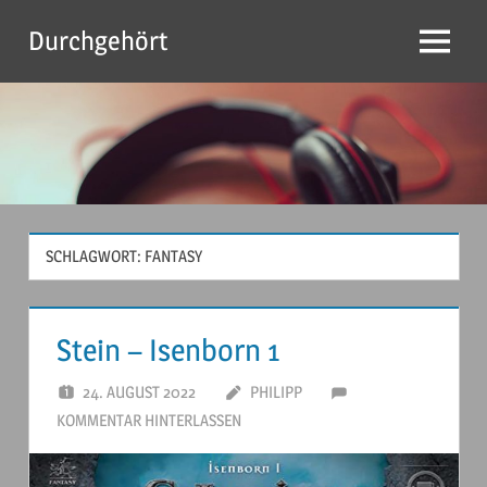
Zum
Durchgehört
Inhalt
Menu
springen
SCHLAGWORT:
FANTASY
Stein – Isenborn 1
24. AUGUST 2022
PHILIPP
KOMMENTAR HINTERLASSEN