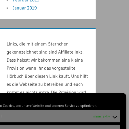
Januar 2019
Links, die mit einem Sternchen
gekennzeichnet sind sind Affiliatelinks.
Dass heisst: wir bekommen eine kleine
Provision wenn ihr das vorgestellte
Hörbuch über diesen Link kauft. Uns hilft
es die Webseite zu betreiben und euch
kostet es nichts extra. Die Provision wird
vom jeweiligen Anbieter bezahlt, nicht
n Cookies, um unsere Website und unseren Service zu optimieren.
von euch.
l
Immer aktiv