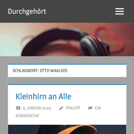
Zum
Durchgehört
Inhalt
Menu
springen
SCHLAGWORT:
OTTO WAALKES
Kleinhirn an Alle
9. JANUAR 2019
PHILIPP
EIN
KOMMENTAR