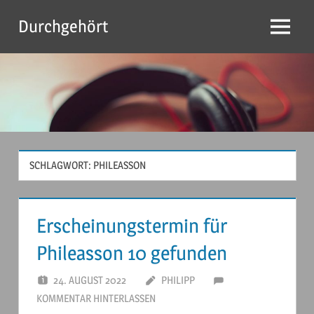
Zum
Durchgehört
Inhalt
Menu
springen
SCHLAGWORT:
PHILEASSON
Erscheinungstermin für
Phileasson 10 gefunden
24. AUGUST 2022
PHILIPP
KOMMENTAR HINTERLASSEN