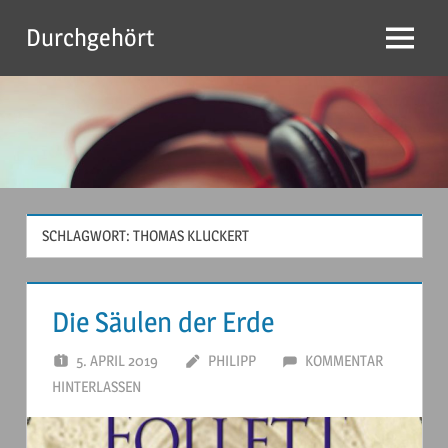
Zum
Durchgehört
Inhalt
Menu
springen
SCHLAGWORT:
THOMAS KLUCKERT
Die Säulen der Erde
5. APRIL 2019
PHILIPP
KOMMENTAR
HINTERLASSEN