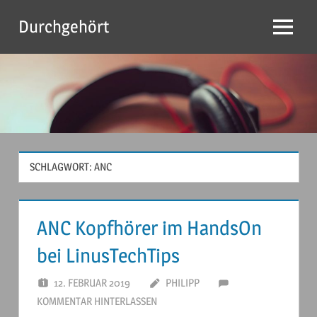
Zum
Durchgehört
Inhalt
Menu
springen
SCHLAGWORT:
ANC
ANC Kopfhörer im HandsOn
bei LinusTechTips
12. FEBRUAR 2019
PHILIPP
KOMMENTAR HINTERLASSEN