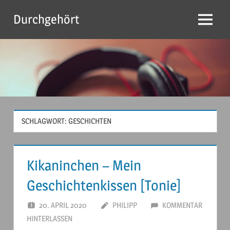
Zum
Durchgehört
Inhalt
Menu
springen
SCHLAGWORT:
GESCHICHTEN
Kikaninchen – Mein
Geschichtenkissen [Tonie]
20. APRIL 2020
PHILIPP
KOMMENTAR
HINTERLASSEN