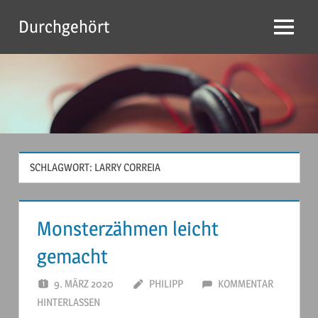
Zum
Durchgehört
Inhalt
Menu
springen
SCHLAGWORT:
LARRY CORREIA
Monsterzähmen leicht
gemacht
9. MÄRZ 2020
PHILIPP
KOMMENTAR
HINTERLASSEN